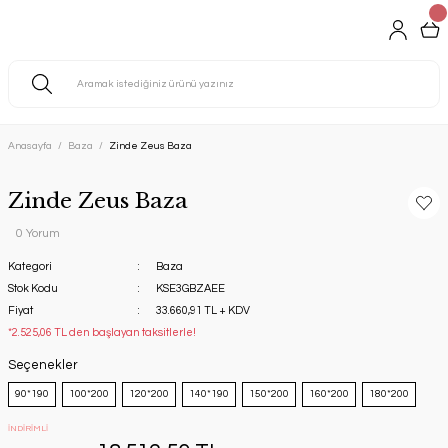
Anasayfa
Baza
Zinde Zeus Baza
Zinde Zeus Baza
0 Yorum
Kategori
Baza
Stok Kodu
KSE3GBZAEE
Fiyat
33.660,91 TL + KDV
*2.525,06 TL den başlayan taksitlerle!
Seçenekler
90*190
100*200
120*200
140*190
150*200
160*200
180*200
İNDİRİMLİ