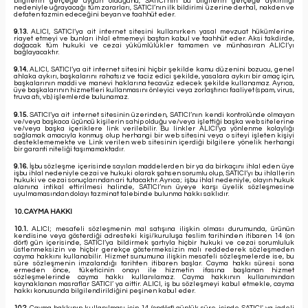
bilgilerin gerçeğe uygun olduğunu, SATICI’nın bu bilgilerin gerçeğe aykırılığı
nedeniyle uğrayacağı tüm zararları, SATICI’nın ilk bildirimi üzerine derhal, nakden ve
defaten tazmin edeceğini beyan ve taahhüt eder.
9.13.
ALICI, SATICI’ya ait internet sitesini kullanırken yasal mevzuat hükümlerine
riayet etmeyi ve bunları ihlal etmemeyi baştan kabul ve taahhüt eder. Aksi takdirde,
doğacak tüm hukuki ve cezai yükümlülükler tamamen ve münhasıran ALICI’yı
bağlayacaktır.
9.14.
ALICI, SATICI’ya ait internet sitesini hiçbir şekilde kamu düzenini bozucu, genel
ahlaka aykırı, başkalarını rahatsız ve taciz edici şekilde, yasalara aykırı bir amaç için,
başkalarının maddi ve manevi haklarına tecavüz edecek şekilde kullanamaz. Ayrıca,
üye başkalarının hizmetleri kullanmasını önleyici veya zorlaştırıcı faaliyet (spam, virus,
truva atı, vb.) işlemlerde bulunamaz.
9.15.
SATICI’ya ait internet sitesinin üzerinden, SATICI’nın kendi kontrolünde olmayan
ve/veya başkaca üçüncü kişilerin sahip olduğu ve/veya işlettiği başka web sitelerine
ve/veya başka içeriklere link verilebilir. Bu linkler ALICI’ya yönlenme kolaylığı
sağlamak amacıyla konmuş olup herhangi bir web sitesini veya o siteyi işleten kişiyi
desteklememekte ve Link verilen web sitesinin içerdiği bilgilere yönelik herhangi
bir garanti niteliği taşımamaktadır.
9.16.
İşbu sözleşme içerisinde sayılan maddelerden bir ya da birkaçını ihlal eden üye
işbu ihlal nedeniyle cezai ve hukuki olarak şahsen sorumlu olup, SATICI’yı bu ihlallerin
hukuki ve cezai sonuçlarından ari tutacaktır. Ayrıca; işbu ihlal nedeniyle, olayın hukuk
alanına intikal ettirilmesi halinde, SATICI’nın üyeye karşı üyelik sözleşmesine
uyulmamasından dolayı tazminat talebinde bulunma hakkı saklıdır.
10. CAYMA HAKKI
10.1.
ALICI; mesafeli sözleşmenin mal satışına ilişkin olması durumunda, ürünün
kendisine veya gösterdiği adresteki kişi/kuruluşa teslim tarihinden itibaren 14 (on
dört) gün içerisinde, SATICI’ya bildirmek şartıyla hiçbir hukuki ve cezai sorumluluk
üstlenmeksizin ve hiçbir gerekçe göstermeksizin malı reddederek sözleşmeden
cayma hakkını kullanabilir. Hizmet sunumuna ilişkin mesafeli sözleşmelerde ise, bu
süre sözleşmenin imzalandığı tarihten itibaren başlar. Cayma hakkı süresi sona
ermeden önce, tüketicinin onayı ile hizmetin ifasına başlanan hizmet
sözleşmelerinde cayma hakkı kullanılamaz. Cayma hakkının kullanımından
kaynaklanan masraflar SATICI’ ya aittir. ALICI, iş bu sözleşmeyi kabul etmekle, cayma
hakkı konusunda bilgilendirildiğini peşinen kabul eder.