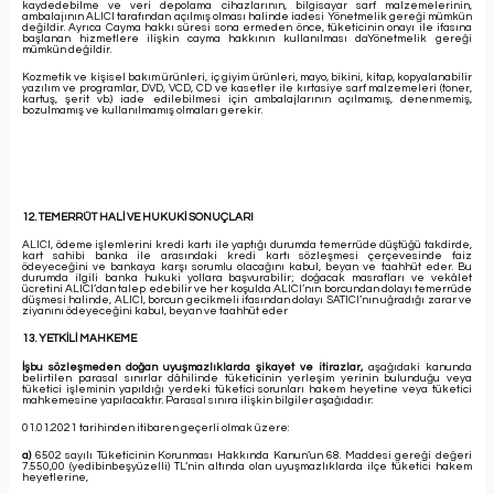
kaydedebilme ve veri depolama cihazlarının, bilgisayar sarf malzemelerinin,
ambalajının ALICI tarafından açılmış olması halinde iadesi Yönetmelik gereği mümkün
değildir. Ayrıca Cayma hakkı süresi sona ermeden önce, tüketicinin onayı ile ifasına
başlanan hizmetlere ilişkin cayma hakkının kullanılması daYönetmelik gereği
mümkün değildir.
Kozmetik ve kişisel bakım ürünleri, iç giyim ürünleri, mayo, bikini, kitap, kopyalanabilir
yazılım ve programlar, DVD, VCD, CD ve kasetler ile kırtasiye sarf malzemeleri (toner,
kartuş, şerit vb.) iade edilebilmesi için ambalajlarının açılmamış, denenmemiş,
bozulmamış ve kullanılmamış olmaları gerekir.
12. TEMERRÜT HALİ VE HUKUKİ SONUÇLARI
ALICI, ödeme işlemlerini kredi kartı ile yaptığı durumda temerrüde düştüğü takdirde,
kart sahibi banka ile arasındaki kredi kartı sözleşmesi çerçevesinde faiz
ödeyeceğini ve bankaya karşı sorumlu olacağını kabul, beyan ve taahhüt eder. Bu
durumda ilgili banka hukuki yollara başvurabilir; doğacak masrafları ve vekâlet
ücretini ALICI’dan talep edebilir ve her koşulda ALICI’nın borcundan dolayı temerrüde
düşmesi halinde, ALICI, borcun gecikmeli ifasından dolayı SATICI’nın uğradığı zarar ve
ziyanını ödeyeceğini kabul, beyan ve taahhüt eder
13. YETKİLİ MAHKEME
İşbu sözleşmeden doğan uyuşmazlıklarda şikayet ve itirazlar,
aşağıdaki kanunda
belirtilen parasal sınırlar dâhilinde tüketicinin yerleşim yerinin bulunduğu veya
tüketici işleminin yapıldığı yerdeki tüketici sorunları hakem heyetine veya tüketici
mahkemesine yapılacaktır. Parasal sınıra ilişkin bilgiler aşağıdadır:
01.01.2021 tarihinden itibaren geçerli olmak üzere:
a)
6502 sayılı Tüketicinin Korunması Hakkında Kanun’un 68. Maddesi gereği değeri
7.550,00 (yedibinbeşyüzelli) TL’nin altında olan uyuşmazlıklarda ilçe tüketici hakem
heyetlerine,