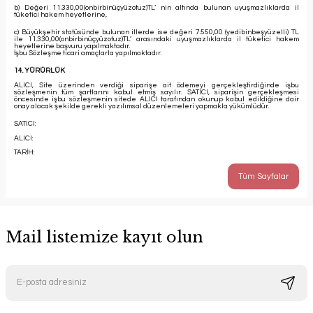
b) Değeri 11.330,00(onbirbinüçyüzotuz)TL’ nin altında bulunan uyuşmazlıklarda il
tüketici hakem heyetlerine,
c) Büyükşehir statüsünde bulunan illerde ise değeri 7.550,00 (yedibinbeşyüzelli) TL
ile 11.330,00(onbirbinüçyüzotuz)TL’ arasındaki uyuşmazlıklarda il tüketici hakem
heyetlerine başvuru yapılmaktadır.
İşbu Sözleşme ticari amaçlarla yapılmaktadır.
14. YÜRÜRLÜK
ALICI, Site üzerinden verdiği siparişe ait ödemeyi gerçekleştirdiğinde işbu
sözleşmenin tüm şartlarını kabul etmiş sayılır. SATICI, siparişin gerçekleşmesi
öncesinde işbu sözleşmenin sitede ALICI tarafından okunup kabul edildiğine dair
onay alacak şekilde gerekli yazılımsal düzenlemeleri yapmakla yükümlüdür.
SATICI:
ALICI:
TARİH:
Tüm Sayfalar
Mail listemize kayıt olun