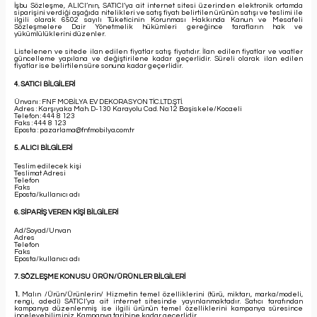
İşbu Sözleşme, ALICI’nın, SATICI’ya ait internet sitesi üzerinden elektronik ortamda
siparişini verdiği aşağıda nitelikleri ve satış fiyatı belirtilen ürünün satışı ve teslimi ile
ilgili olarak 6502 sayılı Tüketicinin Korunması Hakkında Kanun ve Mesafeli
Sözleşmelere Dair Yönetmelik hükümleri gereğince tarafların hak ve
yükümlülüklerini düzenler.
Listelenen ve sitede ilan edilen fiyatlar satış fiyatıdır. İlan edilen fiyatlar ve vaatler
güncelleme yapılana ve değiştirilene kadar geçerlidir. Süreli olarak ilan edilen
fiyatlar ise belirtilen süre sonuna kadar geçerlidir.
4. SATICI BİLGİLERİ
Ünvanı : FNF MOBİLYA EV DEKORASYON TİC.LTD.ŞTİ.
Adres : Karşıyaka Mah. D-130 Karayolu Cad. No:12 Başiskele/Kocaeli
Telefon : 444 8 123
Faks : 444 8 123
Eposta : pazarlama@fnfmobilya.com.tr
5. ALICI BİLGİLERİ
Teslim edilecek kişi
Teslimat Adresi
Telefon
Faks
Eposta/kullanıcı adı
6. SİPARİŞ VEREN KİŞİ BİLGİLERİ
Ad/Soyad/Unvan
Adres
Telefon
Faks
Eposta/kullanıcı adı
7. SÖZLEŞME KONUSU ÜRÜN/ÜRÜNLER BİLGİLERİ
1.
Malın /Ürün/Ürünlerin/ Hizmetin temel özelliklerini (türü, miktarı, marka/modeli,
rengi, adedi) SATICI’ya ait internet sitesinde yayınlanmaktadır. Satıcı tarafından
kampanya düzenlenmiş ise ilgili ürünün temel özelliklerini kampanya süresince
inceleyebilirsiniz. Kampanya tarihine kadar geçerlidir.