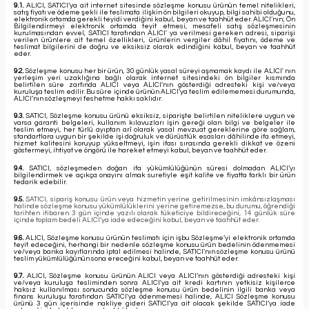
9.1.
ALICI, SATICI’ya ait internet sitesinde sözleşme konusu ürünün temel nitelikleri,
satış fiyatı ve ödeme şekli ile teslimata ilişkin ön bilgileri okuyup, bilgi sahibi olduğunu,
elektronik ortamda gerekli teyidi verdiğini kabul, beyan ve taahhüt eder. ALICI’nın; Ön
Bilgilendirmeyi elektronik ortamda teyit etmesi, mesafeli satış sözleşmesinin
kurulmasından evvel, SATICI tarafından ALICI' ya verilmesi gereken adresi, siparişi
verilen ürünlere ait temel özellikleri, ürünlerin vergiler dâhil fiyatını, ödeme ve
teslimat bilgilerini de doğru ve eksiksiz olarak edindiğini kabul, beyan ve taahhüt
eder.
9.2.
Sözleşme konusu her bir ürün, 30 günlük yasal süreyi aşmamak kaydı ile ALICI' nın
yerleşim yeri uzaklığına bağlı olarak internet sitesindeki ön bilgiler kısmında
belirtilen süre zarfında ALICI veya ALICI’nın gösterdiği adresteki kişi ve/veya
kuruluşa teslim edilir. Bu süre içinde ürünün ALICI’ya teslim edilememesi durumunda,
ALICI’nın sözleşmeyi feshetme hakkı saklıdır.
9.3.
SATICI, Sözleşme konusu ürünü eksiksiz, siparişte belirtilen niteliklere uygun ve
varsa garanti belgeleri, kullanım kılavuzları işin gereği olan bilgi ve belgeler ile
teslim etmeyi, her türlü ayıptan arî olarak yasal mevzuat gereklerine göre sağlam,
standartlara uygun bir şekilde işi doğruluk ve dürüstlük esasları dâhilinde ifa etmeyi,
hizmet kalitesini koruyup yükseltmeyi, işin ifası sırasında gerekli dikkat ve özeni
göstermeyi, ihtiyat ve öngörü ile hareket etmeyi kabul, beyan ve taahhüt eder.
9.4.
SATICI, sözleşmeden doğan ifa yükümlülüğünün süresi dolmadan ALICI’yı
bilgilendirmek ve açıkça onayını almak suretiyle eşit kalite ve fiyatta farklı bir ürün
tedarik edebilir.
9.5.
SATICI, sipariş konusu ürün veya hizmetin yerine getirilmesinin imkânsızlaşması
halinde sözleşme konusu yükümlülüklerini yerine getiremezse, bu durumu, öğrendiği
tarihten itibaren 3 gün içinde yazılı olarak tüketiciye bildireceğini, 14 günlük süre
içinde toplam bedeli ALICI’ya iade edeceğini kabul, beyan ve taahhüt eder.
9.6.
ALICI, Sözleşme konusu ürünün teslimatı için işbu Sözleşme’yi elektronik ortamda
teyit edeceğini, herhangi bir nedenle sözleşme konusu ürün bedelinin ödenmemesi
ve/veya banka kayıtlarında iptal edilmesi halinde, SATICI’nın sözleşme konusu ürünü
teslim yükümlülüğünün sona ereceğini kabul, beyan ve taahhüt eder.
9.7.
ALICI, Sözleşme konusu ürünün ALICI veya ALICI’nın gösterdiği adresteki kişi
ve/veya kuruluşa tesliminden sonra ALICI'ya ait kredi kartının yetkisiz kişilerce
haksız kullanılması sonucunda sözleşme konusu ürün bedelinin ilgili banka veya
finans kuruluşu tarafından SATICI'ya ödenmemesi halinde, ALICI Sözleşme konusu
ürünü 3 gün içerisinde nakliye gideri SATICI’ya ait olacak şekilde SATICI’ya iade