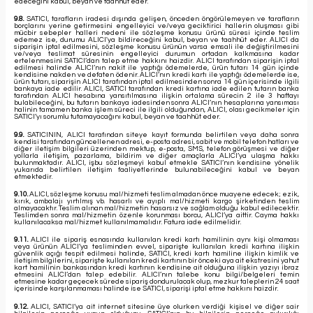
edeceğini kabul, beyan ve taahhüt eder.
9.8.
SATICI, tarafların iradesi dışında gelişen, önceden öngörülemeyen ve tarafların
borçlarını yerine getirmesini engelleyici ve/veya geciktirici hallerin oluşması gibi
mücbir sebepler halleri nedeni ile sözleşme konusu ürünü süresi içinde teslim
edemez ise, durumu ALICI'ya bildireceğini kabul, beyan ve taahhüt eder. ALICI da
siparişin iptal edilmesini, sözleşme konusu ürünün varsa emsali ile değiştirilmesini
ve/veya teslimat süresinin engelleyici durumun ortadan kalkmasına kadar
ertelenmesini SATICI’dan talep etme hakkını haizdir. ALICI tarafından siparişin iptal
edilmesi halinde ALICI’nın nakit ile yaptığı ödemelerde, ürün tutarı 14 gün içinde
kendisine nakden ve defaten ödenir. ALICI’nın kredi kartı ile yaptığı ödemelerde ise,
ürün tutarı, siparişin ALICI tarafından iptal edilmesinden sonra 14 gün içerisinde ilgili
bankaya iade edilir. ALICI, SATICI tarafından kredi kartına iade edilen tutarın banka
tarafından ALICI hesabına yansıtılmasına ilişkin ortalama sürecin 2 ile 3 haftayı
bulabileceğini, bu tutarın bankaya iadesinden sonra ALICI’nın hesaplarına yansıması
halinin tamamen banka işlem süreci ile ilgili olduğundan, ALICI, olası gecikmeler için
SATICI’yı sorumlu tutamayacağını kabul, beyan ve taahhüt eder.
9.9.
SATICININ, ALICI tarafından siteye kayıt formunda belirtilen veya daha sonra
kendisi tarafından güncellenen adresi, e-posta adresi, sabit ve mobil telefon hatları ve
diğer iletişim bilgileri üzerinden mektup, e-posta, SMS, telefon görüşmesi ve diğer
yollarla iletişim, pazarlama, bildirim ve diğer amaçlarla ALICI’ya ulaşma hakkı
bulunmaktadır. ALICI, işbu sözleşmeyi kabul etmekle SATICI’nın kendisine yönelik
yukarıda belirtilen iletişim faaliyetlerinde bulunabileceğini kabul ve beyan
etmektedir.
9.10.
ALICI, sözleşme konusu mal/hizmeti teslim almadan önce muayene edecek; ezik,
kırık, ambalajı yırtılmış vb. hasarlı ve ayıplı mal/hizmeti kargo şirketinden teslim
almayacaktır. Teslim alınan mal/hizmetin hasarsız ve sağlam olduğu kabul edilecektir.
Teslimden sonra mal/hizmetin özenle korunması borcu, ALICI’ya aittir. Cayma hakkı
kullanılacaksa mal/hizmet kullanılmamalıdır. Fatura iade edilmelidir.
9.11.
ALICI ile sipariş esnasında kullanılan kredi kartı hamilinin aynı kişi olmaması
veya ürünün ALICI’ya tesliminden evvel, siparişte kullanılan kredi kartına ilişkin
güvenlik açığı tespit edilmesi halinde, SATICI, kredi kartı hamiline ilişkin kimlik ve
iletişim bilgilerini, siparişte kullanılan kredi kartının bir önceki aya ait ekstresini yahut
kart hamilinin bankasından kredi kartının kendisine ait olduğuna ilişkin yazıyı ibraz
etmesini ALICI’dan talep edebilir. ALICI’nın talebe konu bilgi/belgeleri temin
etmesine kadar geçecek sürede sipariş dondurulacak olup, mezkur taleplerin 24 saat
içerisinde karşılanmaması halinde ise SATICI, siparişi iptal etme hakkını haizdir.
9.12.
ALICI, SATICI’ya ait internet sitesine üye olurken verdiği kişisel ve diğer sair