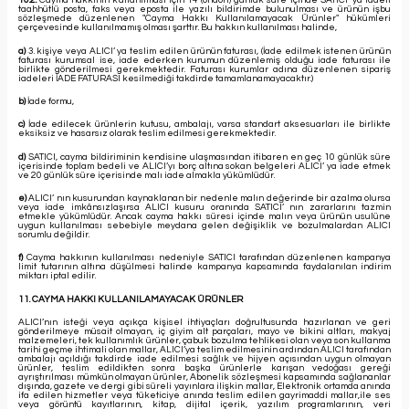
10.2.
Cayma hakkının kullanılması için 14 (ondört) günlük süre içinde SATICI' ya iadeli
taahhütlü posta, faks veya eposta ile yazılı bildirimde bulunulması ve ürünün işbu
sözleşmede düzenlenen "Cayma Hakkı Kullanılamayacak Ürünler" hükümleri
çerçevesinde kullanılmamış olması şarttır. Bu hakkın kullanılması halinde,
a)
3. kişiye veya ALICI’ ya teslim edilen ürünün faturası, (İade edilmek istenen ürünün
faturası kurumsal ise, iade ederken kurumun düzenlemiş olduğu iade faturası ile
birlikte gönderilmesi gerekmektedir. Faturası kurumlar adına düzenlenen sipariş
iadeleri İADE FATURASI kesilmediği takdirde tamamlanamayacaktır.)
b)
İade formu,
c)
İade edilecek ürünlerin kutusu, ambalajı, varsa standart aksesuarları ile birlikte
eksiksiz ve hasarsız olarak teslim edilmesi gerekmektedir.
d)
SATICI, cayma bildiriminin kendisine ulaşmasından itibaren en geç 10 günlük süre
içerisinde toplam bedeli ve ALICI’yı borç altına sokan belgeleri ALICI’ ya iade etmek
ve 20 günlük süre içerisinde malı iade almakla yükümlüdür.
e)
ALICI’ nın kusurundan kaynaklanan bir nedenle malın değerinde bir azalma olursa
veya iade imkânsızlaşırsa ALICI kusuru oranında SATICI’ nın zararlarını tazmin
etmekle yükümlüdür. Ancak cayma hakkı süresi içinde malın veya ürünün usulüne
uygun kullanılması sebebiyle meydana gelen değişiklik ve bozulmalardan ALICI
sorumlu değildir.
f)
Cayma hakkının kullanılması nedeniyle SATICI tarafından düzenlenen kampanya
limit tutarının altına düşülmesi halinde kampanya kapsamında faydalanılan indirim
miktarı iptal edilir.
11. CAYMA HAKKI KULLANILAMAYACAK ÜRÜNLER
ALICI’nın isteği veya açıkça kişisel ihtiyaçları doğrultusunda hazırlanan ve geri
gönderilmeye müsait olmayan, iç giyim alt parçaları, mayo ve bikini altları, makyaj
malzemeleri, tek kullanımlık ürünler, çabuk bozulma tehlikesi olan veya son kullanma
tarihi geçme ihtimali olan mallar, ALICI’ya teslim edilmesinin ardından ALICI tarafından
ambalajı açıldığı takdirde iade edilmesi sağlık ve hijyen açısından uygun olmayan
ürünler, teslim edildikten sonra başka ürünlerle karışan vedoğası gereği
ayrıştırılması mümkün olmayan ürünler, Abonelik sözleşmesi kapsamında sağlananlar
dışında, gazete ve dergi gibi süreli yayınlara ilişkin mallar, Elektronik ortamda anında
ifa edilen hizmetler veya tüketiciye anında teslim edilen gayrimaddi mallar,ile ses
veya görüntü kayıtlarının, kitap, dijital içerik, yazılım programlarının, veri