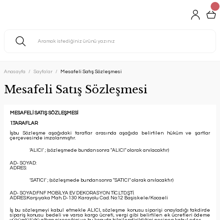
Anasayfa
Sayfalar
Mesafeli Satış Sözleşmesi
Mesafeli Satış Sözleşmesi
MESAFELİ SATIŞ SÖZLEŞMESİ
1.TARAFLAR
İşbu Sözleşme aşağıdaki taraflar arasında aşağıda belirtilen hüküm ve şartlar
çerçevesinde imzalanmıştır.
‘ALICI’ ; (sözleşmede bundan sonra "ALICI" olarak anılacaktır)
AD- SOYAD:
ADRES:
‘SATICI’ ; (sözleşmede bundan sonra "SATICI" olarak anılacaktır)
AD- SOYAD:FNF MOBİLYA EV DEKORASYON TİC.LTD.ŞTİ.
ADRES:Karşıyaka Mah. D-130 Karayolu Cad. No:12 Başiskele/Kocaeli
İş bu sözleşmeyi kabul etmekle ALICI, sözleşme konusu siparişi onayladığı takdirde
sipariş konusu bedeli ve varsa kargo ücreti, vergi gibi belirtilen ek ücretleri ödeme
yükümlülüğü altına gireceğini ve bu konuda bilgilendirildiğini peşinen kabul eder.