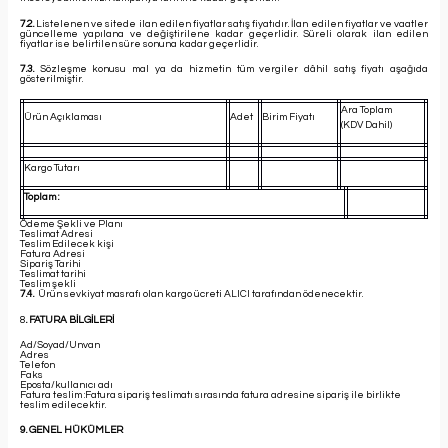
7.2.
Listelenen ve sitede ilan edilen fiyatlar satış fiyatıdır. İlan edilen fiyatlar ve vaatler
güncelleme yapılana ve değiştirilene kadar geçerlidir. Süreli olarak ilan edilen
fiyatlar ise belirtilen süre sonuna kadar geçerlidir.
7.3.
Sözleşme konusu mal ya da hizmetin tüm vergiler dâhil satış fiyatı aşağıda
gösterilmiştir.
Ara Toplam
Ürün Açıklaması
Adet
Birim Fiyatı
(KDV Dahil)
Kargo Tutarı
Toplam :
Ödeme Şekli ve Planı
Teslimat Adresi
Teslim Edilecek kişi
Fatura Adresi
Sipariş Tarihi
Teslimat tarihi
Teslim şekli
7.4.
Ürün sevkiyat masrafı olan kargo ücreti ALICI tarafından ödenecektir.
8
. FATURA BİLGİLERİ
Ad/Soyad/Unvan
Adres
Telefon
Faks
Eposta/kullanıcı adı
Fatura teslim :Fatura sipariş teslimatı sırasında fatura adresine sipariş ile birlikte
teslim edilecektir.
9. GENEL HÜKÜMLER