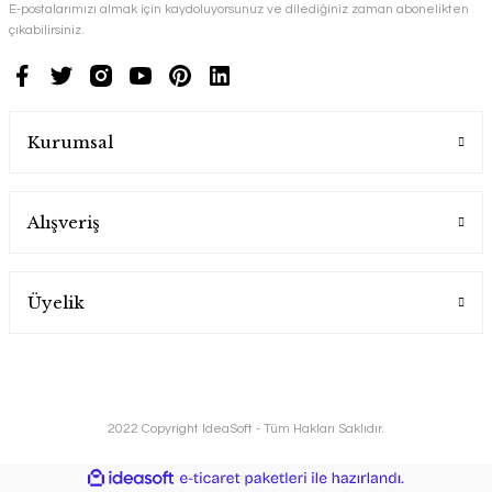
E-postalarımızı almak için kaydoluyorsunuz ve dilediğiniz zaman abonelikten
çıkabilirsiniz.
Kurumsal
Alışveriş
Üyelik
2022 Copyright IdeaSoft - Tüm Hakları Saklıdır.
ideasoft
ile
e-