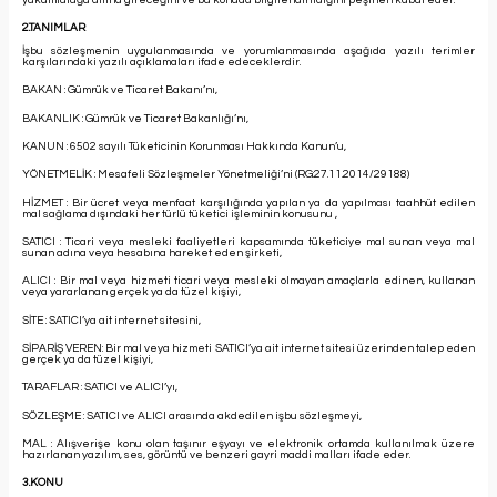
2.TANIMLAR
İşbu sözleşmenin uygulanmasında ve yorumlanmasında aşağıda yazılı terimler
karşılarındaki yazılı açıklamaları ifade edeceklerdir.
BAKAN : Gümrük ve Ticaret Bakanı’nı,
BAKANLIK : Gümrük ve Ticaret Bakanlığı’nı,
KANUN : 6502 sayılı Tüketicinin Korunması Hakkında Kanun’u,
YÖNETMELİK : Mesafeli Sözleşmeler Yönetmeliği’ni (RG:27.11.2014/29188)
HİZMET : Bir ücret veya menfaat karşılığında yapılan ya da yapılması taahhüt edilen
mal sağlama dışındaki her türlü tüketici işleminin konusunu ,
SATICI : Ticari veya mesleki faaliyetleri kapsamında tüketiciye mal sunan veya mal
sunan adına veya hesabına hareket eden şirketi,
ALICI : Bir mal veya hizmeti ticari veya mesleki olmayan amaçlarla edinen, kullanan
veya yararlanan gerçek ya da tüzel kişiyi,
SİTE : SATICI’ya ait internet sitesini,
SİPARİŞ VEREN: Bir mal veya hizmeti SATICI’ya ait internet sitesi üzerinden talep eden
gerçek ya da tüzel kişiyi,
TARAFLAR : SATICI ve ALICI’yı,
SÖZLEŞME : SATICI ve ALICI arasında akdedilen işbu sözleşmeyi,
MAL : Alışverişe konu olan taşınır eşyayı ve elektronik ortamda kullanılmak üzere
hazırlanan yazılım, ses, görüntü ve benzeri gayri maddi malları ifade eder.
3.KONU