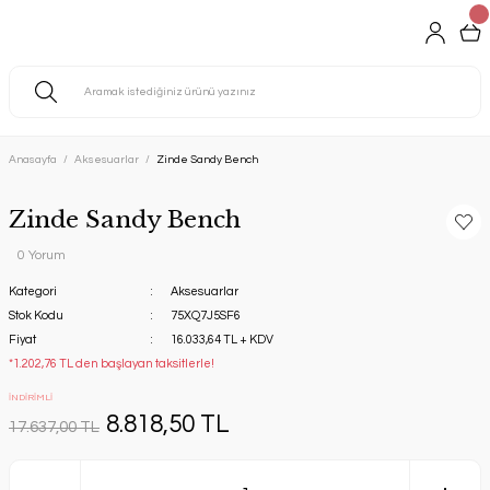
Anasayfa
Aksesuarlar
Zinde Sandy Bench
Zinde Sandy Bench
0 Yorum
Kategori
Aksesuarlar
Stok Kodu
75XQ7J5SF6
Fiyat
16.033,64 TL + KDV
*1.202,76 TL den başlayan taksitlerle!
İNDİRİMLİ
8.818,50 TL
17.637,00 TL