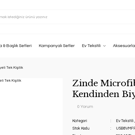
 & Başlık Setleri
Kampanyalı Setler
Ev Tekstili
Aksesuarla
li Tek Kişilik
Zinde Microfi
Kendinden Biye
0 Yorum
Kategori
Ev Tekstili
Stok Kodu
U5B8VMF