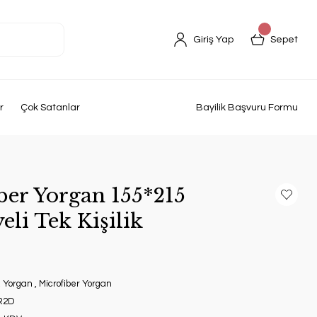
Giriş Yap
Sepet
r
Çok Satanlar
Bayilik Başvuru Formu
ber Yorgan 155*215
li Tek Kişilik
,
Yorgan
,
Microfiber Yorgan
R2D