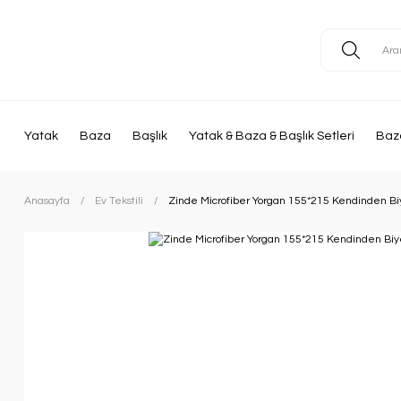
Yatak
Baza
Başlık
Yatak & Baza & Başlık Setleri
Baza
Anasayfa
Ev Tekstili
Zinde Microfiber Yorgan 155*215 Kendinden Biye