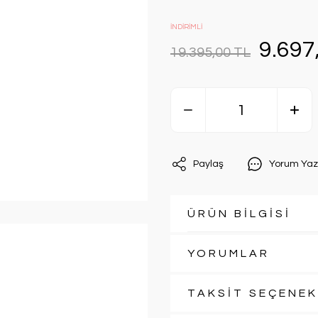
İNDİRİMLİ
9.697
19.395,00 TL
Paylaş
Yorum Yaz
ÜRÜN BİLGİSİ
YORUMLAR
TAKSİT SEÇENEK