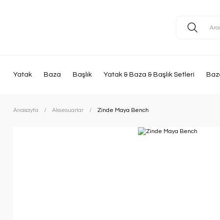
Yatak
Baza
Başlık
Yatak & Baza & Başlık Setleri
Baza
Anasayfa
Aksesuarlar
Zinde Maya Bench