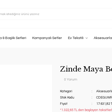
 & Başlık Setleri
Kampanyalı Setler
Ev Tekstili
Aksesuarla
Zinde Maya B
0 Yorum
Kategori
Aksesuarl
Stok Kodu
CDEGUWR
Fiyat
17.631,82 
*1.322,65 TL den başlayan taksitler