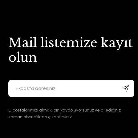
Mail listemize kayıt
olun
E-postalarımızı almak için kaydoluyorsunuz ve dilediğiniz
zaman abonelikten çıkabilirsiniz.