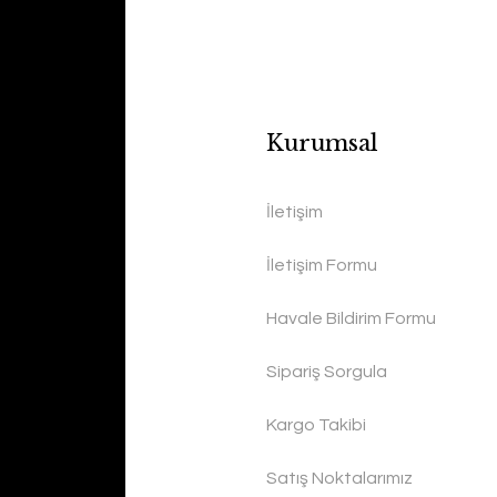
Kurumsal
İletişim
İletişim Formu
Havale Bildirim Formu
Sipariş Sorgula
Kargo Takibi
Satış Noktalarımız