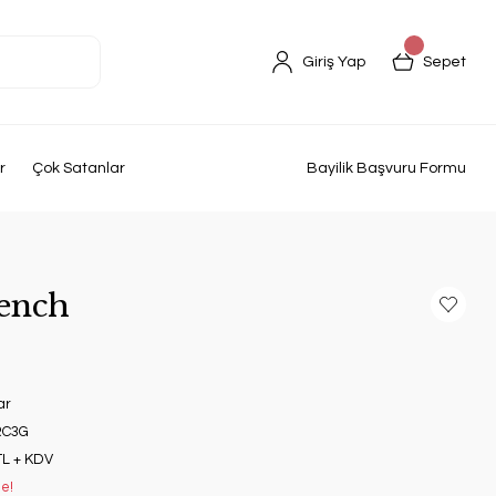
Giriş Yap
Sepet
r
Çok Satanlar
Bayilik Başvuru Formu
ench
ar
C3G
TL + KDV
le!