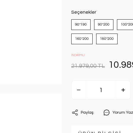
Seçenekler
90*190
90*200
100*20
160*200
180*200
İNDİRİMLİ
10.98
21.979,00 TL
Paylaş
Yorum Yaz