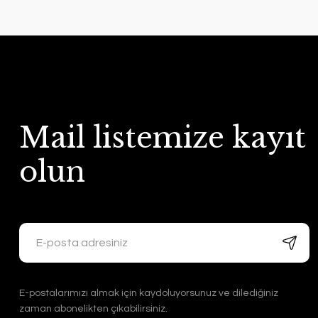
Mail listemize kayıt
olun
E-postalarımızı almak için kaydoluyorsunuz ve dilediğiniz
zaman abonelikten çıkabilirsiniz.