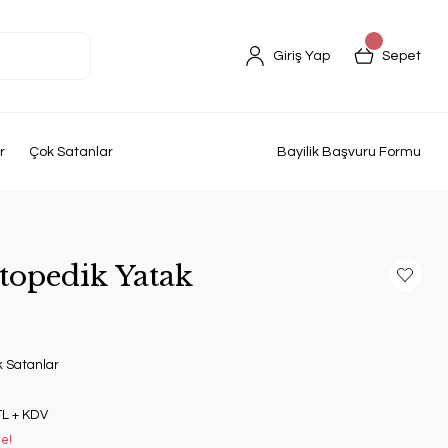
Giriş Yap
Sepet
r
Çok Satanlar
Bayilik Başvuru Formu
topedik Yatak
k Satanlar
TL + KDV
le!