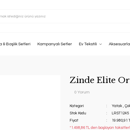
 & Başlık Setleri
Kampanyalı Setler
Ev Tekstili
Aksesuarla
Zinde Elite Or
0 Yorum
Kategori
Yatak
,
Ço
Stok Kodu
LRST1245
Fiyat
19.980,91 
*1.498,86 TL den başlayan taksitler