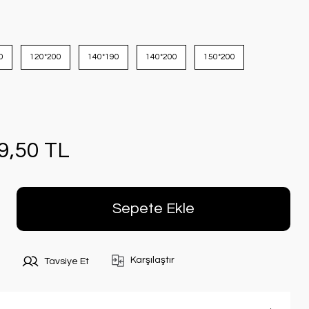
0
120*200
140*190
140*200
150*200
9,50 TL
Sepete Ekle
Karşılaştır
Tavsiye Et