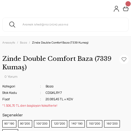
Anasayfa
Baza
Zinde Double Comfort Baza (7339 Kumaş)
Zinde Double Comfort Baza (7339
Kumaş)
0 Yorum
Kategori
Baza
Stok Kodu
CDGKLRY7
Fiyat
20.085,45 TL + KDV
*1.506,70 TL den başlayan taksitlerle!
Seçenekler
90*190
90*200
100*200
120*200
140*190
150*200
160*200