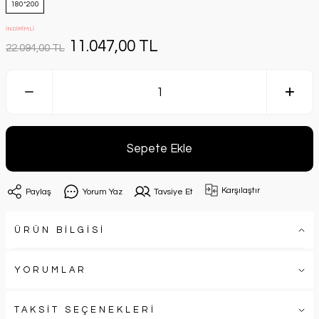
180*200
İNDİRİMLİ
11.047,00 TL
22.094,00 TL
Sepete Ekle
Karşılaştır
Paylaş
Yorum Yaz
Tavsiye Et
ÜRÜN BİLGİSİ
YORUMLAR
TAKSİT SEÇENEKLERİ